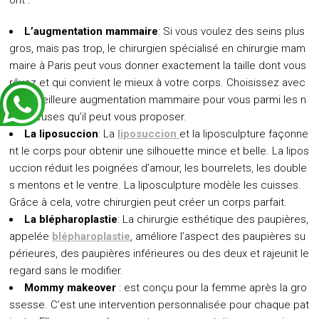
ont :
L’augmentation mammaire
: Si vous voulez des seins plus
gros, mais pas trop, le chirurgien spécialisé en chirurgie mam
maire à Paris peut vous donner exactement la taille dont vous
rêvez et qui convient le mieux à votre corps. Choisissez avec
lui la meilleure augmentation mammaire pour vous parmi les n
ombreuses qu’il peut vous proposer.
La liposuccion
: La
liposuccion
et la liposculpture façonne
nt le corps pour obtenir une silhouette mince et belle. La lipos
uccion réduit les poignées d’amour, les bourrelets, les double
s mentons et le ventre. La liposculpture modèle les cuisses.
Grâce à cela, votre chirurgien peut créer un corps parfait.
La blépharoplastie
: La chirurgie esthétique des paupières,
appelée
blépharoplastie
, améliore l’aspect des paupières su
périeures, des paupières inférieures ou des deux et rajeunit le
regard sans le modifier.
Mommy makeover
: est conçu pour la femme après la gro
ssesse. C’est une intervention personnalisée pour chaque pat