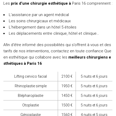
Les
prix d’une chirurgie esthétique à
Paris 16
comprennent :
L’assistance par un agent médical
Les soins chirurgicaux et médicaux
L’hébergement dans un hôtel 5 étoiles
Les déplacements entre clinique, hôtel et clinique…
Afin d’être informé des possibilités qui s’offrent à vous et des
tarifs de nos interventions, contactez en toute confiance Que
en esthétique qui collabore avec les
meilleurs chirurgiens e
sthétiques à Paris 16
Lifting cervico facial
2100 €
5 nuits et 6 jours
Rhinoplastie simple
1950 €
5 nuits et 6 jours
Blépharoplastie
1450 €
5 nuits et 6 jours
Otoplastie
1500 €
5 nuits et 6 jours
Génioplastie
1560 €
4 nuits et 5 jours