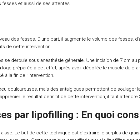
es fesses et aussi de ses attentes.
veau des fesses. D’une part, il augmente le volume des fesses, d’au
fs de cette intervention.
es
se déroule sous anesthésie générale. Une incision de 7 cm au pl
la loge préparée à cet effet, après avoir décollée le muscle du gra
à la fin de l’intervention.
eu douloureuses, mais des antalgiques permettent de soulager la d
récier le résultat définitif de cette intervention, il faut attendre
 par lipofilling : En quoi cons
raisse. Le but de cette technique est d’extraire le surplus de graiss