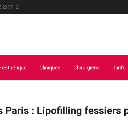
5 23 57 12
 esthétique
Cliniques
Chirurgiens
Tarifs
aris : Lipofilling fessiers p