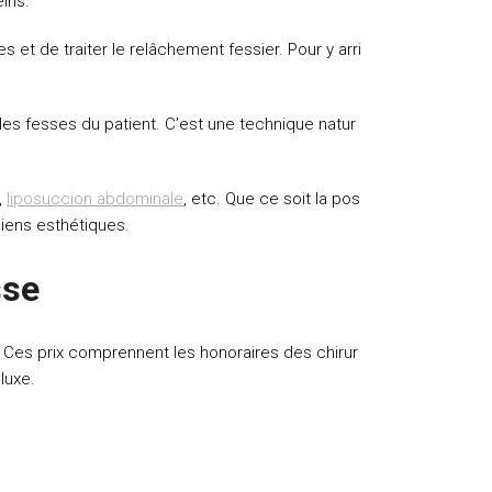
eins.
et de traiter le relâchement fessier. Pour y arri
 les fesses du patient. C’est une technique natur
,
liposuccion abdominale
, etc. Que ce soit la pos
rgiens esthétiques.
sse
. Ces prix comprennent les honoraires des chirur
luxe.