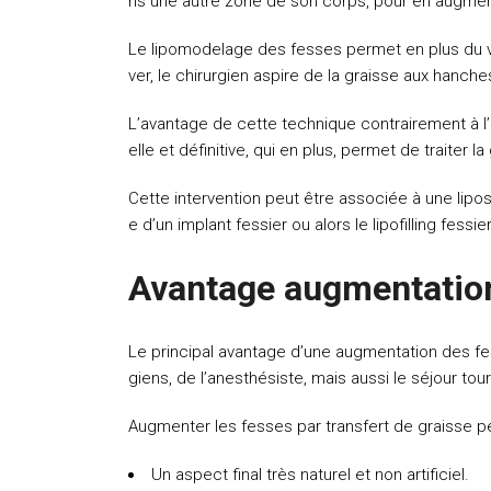
ns une autre zone de son corps, pour en augmenter
Le lipomodelage des fesses permet en plus du vol
ver, le chirurgien aspire de la graisse aux hanches
L’avantage de cette technique contrairement à l’i
elle et définitive, qui en plus, permet de traiter 
Cette intervention peut être associée à une lipo
e d’un implant fessier ou alors le lipofilling fess
Avantage augmentation 
Le principal avantage d’une augmentation des fe
giens, de l’anesthésiste, mais aussi le séjour t
Augmenter les fesses par transfert de graisse p
Un aspect final très naturel et non artificiel.