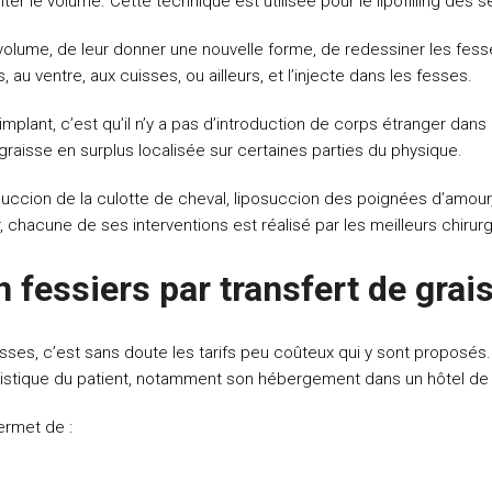
 le volume. Cette technique est utilisée pour le lipofilling des s
ume, de leur donner une nouvelle forme, de redessiner les fesses 
, au ventre, aux cuisses, ou ailleurs, et l’injecte dans les fesses.
mplant, c’est qu’il n’y a pas d’introduction de corps étranger dans
la graisse en surplus localisée sur certaines parties du physique.
succion de la culotte de cheval, liposuccion des poignées d’amour
ier, chacune de ses interventions est réalisé par les meilleurs chiru
fessiers par transfert de grai
sses, c’est sans doute les tarifs peu coûteux qui y sont proposés
ouristique du patient, notamment son hébergement dans un hôtel de 
ermet de :