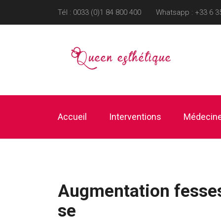
Tél : 0033 (0)1 84 800 400
Whatsapp :
+33 6 3
Accueil
Interventions
Médecine
Augmentation fesses P
se